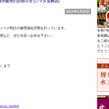
示販売のお知らせ [シマダ宝飾店]
2016年2月26日
ィーク時計の修理強化月間を行っています。
令和7
多祇園
理など、ぜひ当店へお任せ下さい。
をご紹
とうご
でとう
木）まで
shop_list/64/