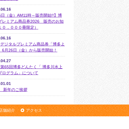
.06.16
6日（金）AM11時～販売開始!!】博
プレミアム商品券2026 販売のお知
１０，０００冊限定）
.06.16
6年 デジタルプレミアム商品券「博多よ
」6月26日（金）から販売開始！
.04.27
年 第65回博多どんたく「 博多川水上
プログラム」について
.01.01
年 新年のご挨拶
店舗紹介
アクセス