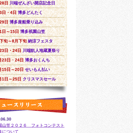
28日
川端ぜんざい開店記念日
3日・4日
博多どんたく
29日
博多座船乗り込み
1日～15日
博多祇園山笠
月下旬～8月下旬
納涼フェスタ
23日・24日
川端飢人地蔵夏祭り
月23日・24日
博多おくんち
月15日～20日
せいもん払い
月1日～25日
クリスマスセール
.06.30
園山笠２０２６ フォトコンテスト
集について