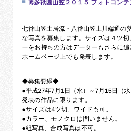
博多祇園山笠２０１５ フォトコンテ
七番山笠土居流・八番山笠上川端通の
な写真を募集します。
サイズは４ツ切
ーをお持ちの方はデーターもさらに追
ホームページ上でも発表します。
◆
募
集
要
綱
◆
●
平成
27
年
7
月
1
日（水）～
7
月
15
日（水
発表の作品に限ります。
●
サイズは
4
ツ切、ワイドも可。
●
カラー、モノクロは問いません。
●
組写真、合成写真は不可。