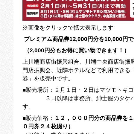
※画像をクリックで拡大表示します
プレミアム商品券
12,000
円分を
10,000
円で
（
2,000
円分もお得に買い物できます！）
上川端商店街振興組合、川端中央商店街振
門店振興会、近隣ホテルなどで利用できる
券」を販売中です。
■販売場所：２月１日・２日はマツモトキ
３日以降は事務所、紳士服のタケハラ
す。
■販売価格：
１２，０００円分の商品券を１
０円券２４枚綴り）