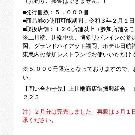
（お釣り、換金はできません。）
■発行冊数：５，０００冊
■商品券の使用可能期間：令和３年２月１
■取扱店舗：１２０店舗以上（参加店舗を
※上川端、川端中央、博多リバレインの参
岡、グランドハイアット福岡、ホテル日航
東急内の参加レストランでお使いいただけ
※５,０００冊限定となっておりますので、
い。
【問い合わせ先】上川端商店街振興組合 
２２３
注）２月分は完売しました。再販は３月１
承ください。