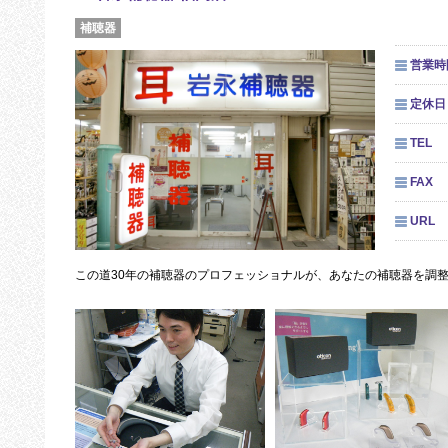
補聴器
営業時
定休日
TEL
FAX
URL
この道30年の補聴器のプロフェッショナルが、あなたの補聴器を調