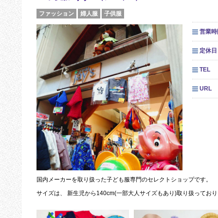
ファッション
婦人服
子供服
営業時
定休日
TEL
URL
国内メーカーを取り扱った子ども服専門のセレクトショップです。
サイズは、 新生児から140cm(一部大人サイズもあり)取り扱ってお